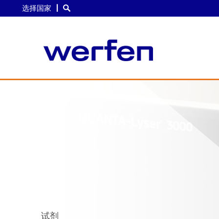
选择国家
跳
转
到
主
要
内
容
试剂