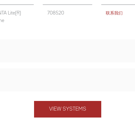
TA Lite(R)
708520
联系我们
ne
VIEW SYSTEMS