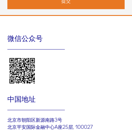
策
。如对本政策内容有任何疑问、意见或建议，您可通过本政策提
供的联系方式与我们联系。
我们如何收集和使用您的个人信息
我们会收集和使用您的如下个人信息：姓名、邮箱地址、手机号
微信公众号
码、医疗机构、科室、城市、邮政编码、您的具体问题和请求，用
于以下目的：
进行医疗卫生专业人士身份验证；以及
与您进行产品需求的联络
.
我们如何共享、转让、公开披露、委托处理您的个人信息
委托处理
我们可能委托授权合作伙伴处理您的个人信息，以便授权合作伙伴
中国地址
协助或代表我们为您提供本政策项下的相关服务。我们仅会出于本
政策所述目的委托其处理您的信息，授权合作伙伴只能接触到其提
供服务所需信息，且我们将会通过协议要求其不得将此信息用于其
他任何超出委托范围的目的。如果授权合作伙伴将您的信息用于其
北京市朝阳区新源南路3号
他用途，其将单独征得您的同意。
北京平安国际金融中心A座25层, 100027
共享