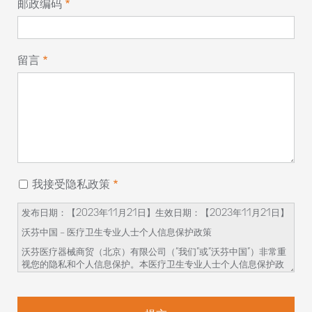
邮政编码
留言
我接受隐私政策
发布日期：【2023
年
11
月
21
日】生效日期：【
2023
年
11
月
21
日】
沃芬中国
–
医疗卫生专业人士个人信息保护政策
沃芬医疗器械商贸（北京）有限公司（
“
我们
”
或
“
沃芬中国
”
）非常重
视您的隐私和个人信息保护。本医疗卫生专业人士个人信息保护政
策（
“
本政策
”
）旨在向您说明我们如何收集、使用、保存您的个人信
息，以及您对这些个人信息享有的权利。
在您开始参与相关的学术活动前，请务必仔细阅读并透彻理解本政