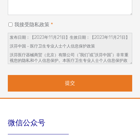
我接受隐私政策
发布日期：【2023
年
11
月
21
日】生效日期：【
2023
年
11
月
21
日】
沃芬中国
–
医疗卫生专业人士个人信息保护政策
沃芬医疗器械商贸（北京）有限公司（
“
我们
”
或
“
沃芬中国
”
）非常重
视您的隐私和个人信息保护。本医疗卫生专业人士个人信息保护政
策（
“
本政策
”
）旨在向您说明我们如何收集、使用、保存您的个人信
息，以及您对这些个人信息享有的权利。
在您开始参与相关的学术活动前，请务必仔细阅读并透彻理解本政
策
。如对本政策内容有任何疑问、意见或建议，您可通过本政策提
供的联系方式与我们联系。
我们如何收集和使用您的个人信息
我们会收集和使用您的如下个人信息：姓名、邮箱地址、手机号
微信公众号
码、医疗机构、科室、城市、邮政编码、您的具体问题和请求，用
于以下目的：
进行医疗卫生专业人士身份验证；以及