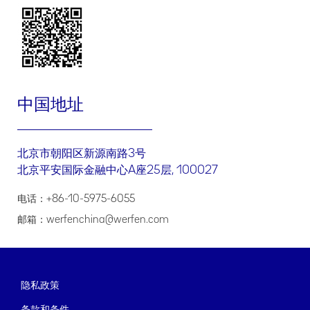
与您进行产品需求的联络
.
我们如何共享、转让、公开披露、委托处理您的个人信息
委托处理
我们可能委托授权合作伙伴处理您的个人信息，以便授权合作伙伴
中国地址
协助或代表我们为您提供本政策项下的相关服务。我们仅会出于本
政策所述目的委托其处理您的信息，授权合作伙伴只能接触到其提
供服务所需信息，且我们将会通过协议要求其不得将此信息用于其
他任何超出委托范围的目的。如果授权合作伙伴将您的信息用于其
北京市朝阳区新源南路3号
他用途，其将单独征得您的同意。
北京平安国际金融中心A座25层, 100027
共享
为实现本政策所述的个人信息处理目的，我们可能会与我们的关联
电话：+86-10-5975-6055
公司共享我们基于本政策收集和处理的您的个人信息。您可以联系
我们获取您的个人信息接收方详情（包括接收方的名称、联系方
邮箱：werfenchina@werfen.com
式、处理目的、处理方式和个人信息的种类）。我们会按照适用法
律法规要求，就共享您的个人信息征得您的单独同意。
转让
我们不会将您的个人信息转让给任何公司、组织和个人，但以下情
隐私政策
况除外：