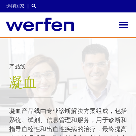
选择国家
Toggl
navig
跳
转
到
主
要
产品线
内
容
凝血
凝血产品线由专业诊断解决方案组成，包括
系统、试剂、信息管理和服务，用于诊断和
指导血栓性和出血性疾病的治疗，最终提高