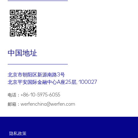
进行医疗卫生专业人士身份验证；以及
与您进行产品需求的联络
.
我们如何共享、转让、公开披露、委托处理您的个人信息
委托处理
我们可能委托授权合作伙伴处理您的个人信息，以便授权合作伙伴
中国地址
协助或代表我们为您提供本政策项下的相关服务。我们仅会出于本
政策所述目的委托其处理您的信息，授权合作伙伴只能接触到其提
供服务所需信息，且我们将会通过协议要求其不得将此信息用于其
他任何超出委托范围的目的。如果授权合作伙伴将您的信息用于其
北京市朝阳区新源南路3号
他用途，其将单独征得您的同意。
北京平安国际金融中心A座25层, 100027
共享
为实现本政策所述的个人信息处理目的，我们可能会与我们的关联
电话：+86-10-5975-6055
公司共享我们基于本政策收集和处理的您的个人信息。您可以联系
我们获取您的个人信息接收方详情（包括接收方的名称、联系方
邮箱：werfenchina@werfen.com
式、处理目的、处理方式和个人信息的种类）。我们会按照适用法
律法规要求，就共享您的个人信息征得您的单独同意。
转让
我们不会将您的个人信息转让给任何公司、组织和个人，但以下情
隐私政策
况除外：