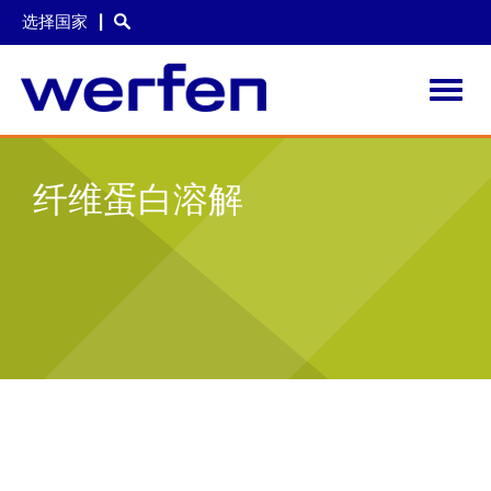
选择国家
Toggl
navig
跳
转
纤维蛋白溶解
到
主
要
内
容