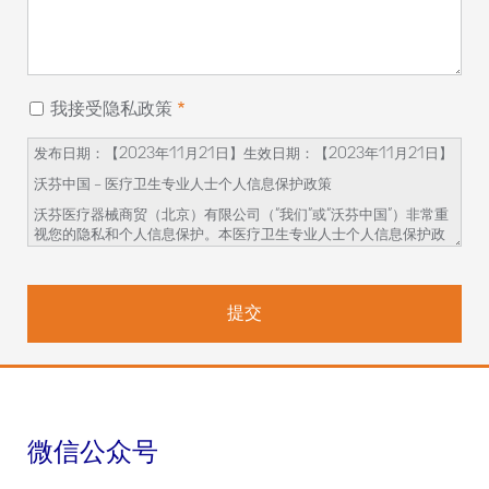
我接受隐私政策
发布日期：【2023
年
11
月
21
日】生效日期：【
2023
年
11
月
21
日】
沃芬中国
–
医疗卫生专业人士个人信息保护政策
沃芬医疗器械商贸（北京）有限公司（
“
我们
”
或
“
沃芬中国
”
）非常重
视您的隐私和个人信息保护。本医疗卫生专业人士个人信息保护政
策（
“
本政策
”
）旨在向您说明我们如何收集、使用、保存您的个人信
息，以及您对这些个人信息享有的权利。
在您开始参与相关的学术活动前，请务必仔细阅读并透彻理解本政
策
。如对本政策内容有任何疑问、意见或建议，您可通过本政策提
供的联系方式与我们联系。
我们如何收集和使用您的个人信息
我们会收集和使用您的如下个人信息：姓名、邮箱地址、手机号
微信公众号
码、医疗机构、科室、城市、邮政编码、您的具体问题和请求，用
于以下目的：